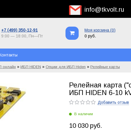
info@tkvolt.ru
+7 (499) 350-12-91
Моя корзина (
0
)
9:00 — 18:00,
Пн—Пт
0 руб.
Контакты
»
»
»
П онлайн
ИБП HIDEN
Опции для ИБП Hiden
Релейные карты
Релейная карта ("
ИБП HIDEN 6-10 k
Добавить отзыв
В наличии
10 030 руб.