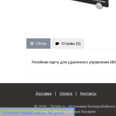
Обзор
Отзывы (
0
)
Релейная карта для удаленного управления ИБ
Доставка
|
Оплата
|
Контакты
© 2026 - TKVolt.ru - Источники бесперебойного
питания и аккумуляторные батареи
Пользуясь нашим сайтом, Вы даёте