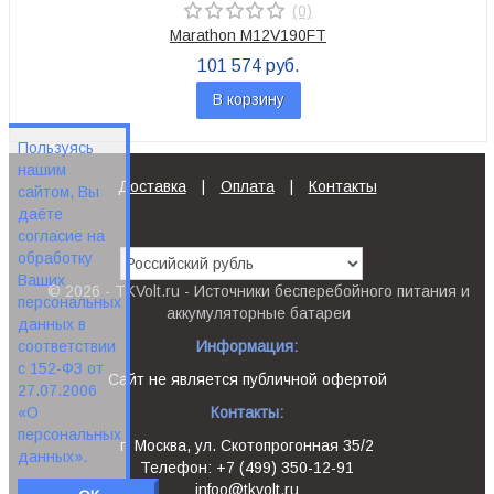
(0)
Marathon M12V190FT
101 574 руб.
В корзину
Пользуясь
нашим
Доставка
|
Оплата
|
Контакты
сайтом, Вы
даёте
согласие на
обработку
Ваших
© 2026 - TKVolt.ru - Источники бесперебойного питания и
персональных
аккумуляторные батареи
данных в
соответствии
Информация:
с 152-ФЗ от
Сайт не является публичной офертой
27.07.2006
«О
Контакты:
персональных
г. Москва, ул. Скотопрогонная 35/2
данных».
Телефон: +7 (499) 350-12-91
infoo@tkvolt.ru