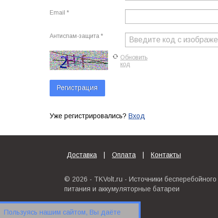
Email *
Антиспам-защита *
Обновить
код
Уже регистрировались?
Вход
Доставка
|
Оплата
|
Контакты
© 2026 - TKVolt.ru - Источники бесперебойного
питания и аккумуляторные батареи
Пользуясь нашим сайтом, Вы даёте