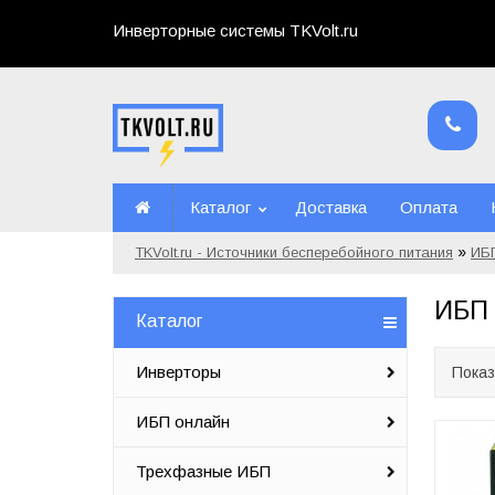
Инверторные системы TKVolt.ru
Каталог
Доставка
Оплата
»
TKVolt.ru - Источники бесперебойного питания
ИБП
ИБП 
Каталог
Инверторы
Показ
ИБП онлайн
Трехфазные ИБП