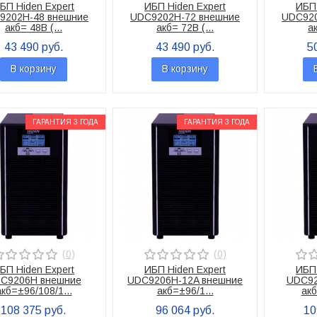
БП Hiden Expert
ИБП Hiden Expert
ИБП 
9202H-48 внешние
UDC9202H-72 внешние
UDC920
акб= 48В (...
акб= 72В (...
ак
43 490 руб.
43 490 руб.
5
В корзину
В корзину
ГАРАНТИЯ 3 ГОДА
ГАРАНТИЯ 3 ГОДА
(0)
(0)
БП Hiden Expert
ИБП Hiden Expert
ИБП 
C9206H внешние
UDC9206H-12A внешние
UDC92
акб=±96/108/1...
акб=±96/1...
акб
108 375 руб.
96 064 руб.
10