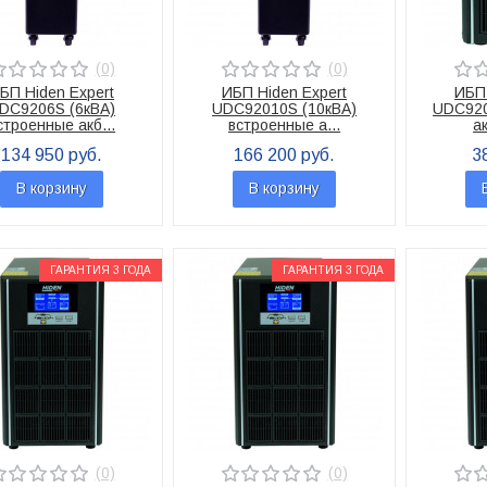
(0)
(0)
БП Hiden Expert
ИБП Hiden Expert
ИБП 
DC9206S (6кВА)
UDC92010S (10кВА)
UDC920
строенные акб...
встроенные а...
ак
134 950 руб.
166 200 руб.
3
В корзину
В корзину
ГАРАНТИЯ 3 ГОДА
ГАРАНТИЯ 3 ГОДА
(0)
(0)