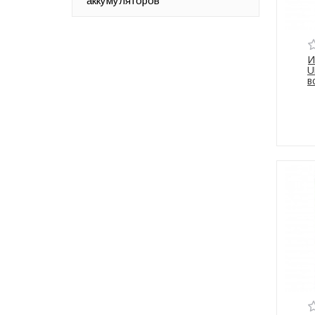
аккумуляторов
И
U
в