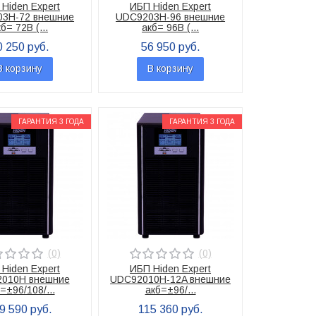
Hiden Expert
ИБП Hiden Expert
3H-72 внешние
UDC9203H-96 внешние
б= 72В (...
акб= 96В (...
0 250 руб.
56 950 руб.
В корзину
В корзину
ГАРАНТИЯ 3 ГОДА
ГАРАНТИЯ 3 ГОДА
(0)
(0)
Hiden Expert
ИБП Hiden Expert
010H внешние
UDC92010H-12A внешние
=±96/108/...
акб=±96/...
9 590 руб.
115 360 руб.