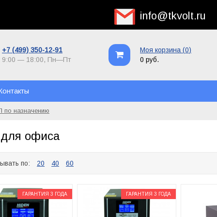
info@tkvolt.ru
+7 (499) 350-12-91
Моя корзина (
0
)
9:00 — 18:00,
Пн—Пт
0 руб.
Контакты
 по назначению
для офиса
ывать по:
20
40
60
ГАРАНТИЯ 3 ГОДА
ГАРАНТИЯ 3 ГОДА