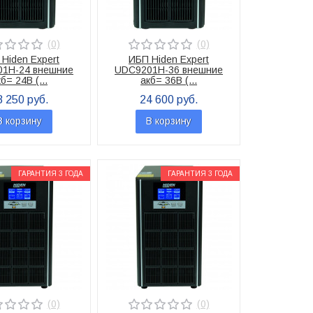
(0)
(0)
Hiden Expert
ИБП Hiden Expert
1H-24 внешние
UDC9201H-36 внешние
б= 24В (...
акб= 36В (...
8 250 руб.
24 600 руб.
В корзину
В корзину
ГАРАНТИЯ 3 ГОДА
ГАРАНТИЯ 3 ГОДА
(0)
(0)