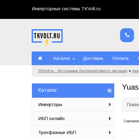
Инверторные системы TKVolt.ru
Каталог
Доставка
Оплата
»
TKVolt.ru - Источники бесперебойного питания
Ак
Yuas
Каталог
Инверторы
Показ
ИБП онлайн
Сортиров
Трехфазные ИБП