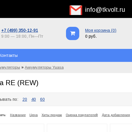
info@tkvolt.ru
+7 (499) 350-12-91
Моя корзина (
0
)
9:00 — 18:00,
Пн—Пт
0 руб.
Контакты
»
кумуляторы
Аккумуляторы Yuasa
a RE (REW)
ывать по:
20
40
60
ать:
Название
Цена
Хиты продаж
Оценка покупателей
Дата добавления