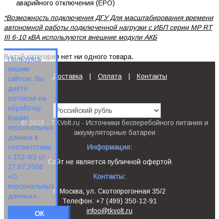
аварийного отключения (EPO)
*Возможность подключения ДГУ Для масштабирования времени
автономной работы подключенной нагрузки с ИБП серии MP RT
III 6-10 кВА используются внешние модули АКБ
В этой категории нет ни одного товара.
Пользуясь
нашим
Доставка
|
Оплата
|
Контакты
сайтом, Вы
даёте
согласие на
обработку
Ваших
© 2026 - TKVolt.ru - Источники бесперебойного питания и
персональных
аккумуляторные батареи
данных в
Информация:
соответствии
с 152-ФЗ от
Сайт не является публичной офертой
27.07.2006
Контакты:
«О
персональных
г. Москва, ул. Скотопрогонная 35/2
данных».
Телефон: +7 (499) 350-12-91
infoo@tkvolt.ru
ОК