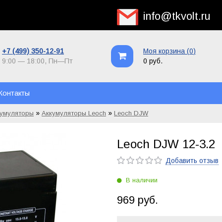
info@tkvolt.ru
+7 (499) 350-12-91
Моя корзина (
0
)
9:00 — 18:00,
Пн—Пт
0 руб.
Контакты
»
»
кумуляторы
Аккумуляторы Leoch
Leoch DJW
Leoch DJW 12-3.2
Добавить отзыв
В наличии
969 руб.