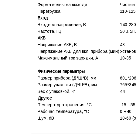
Форма волны на выходе
Чистый 
Перегрузка
110-125
Вход
Входное напряжение, В
140-28
Частота, Гц
50 ± 5Г
АКБ
Напряжение АКБ, В
48
Напряжение АКБ для вкл. прибора (мин)
Установ
Максимальный ток зарядки, А
10-35
Физические параметры
Размер прибора (Д*Ш*В), мм
601*20
Размер упаковки (Д*Ш*В), мм
765*34
Вес с упаковкой, кг
44
Другое
Температура хранения, °C
-15-+55
Рабочая температура, °C
0-+40
Шум, dB
10-60 (