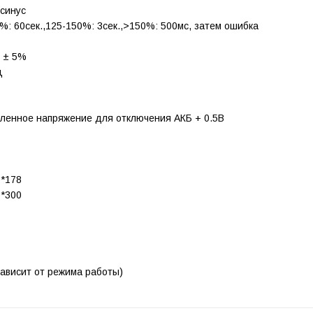
синус
%: 60сек.,125-150%: 3сек.,>150%: 500мс, затем ошибка
0 ± 5%
ц
ленное напряжение для отключения АКБ + 0.5В
6*178
5*300
зависит от режима работы)