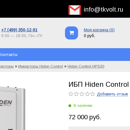
info@tkvolt.ru
+7 (499) 350-12-91
Моя корзина (
0
)
9:00 — 18:00,
Пн—Пт
0 руб.
Контакты
»
»
верторы
Инверторы Hiden Control
Hiden Control HPS30
ИБП Hiden Control
Добавить отзыв
В наличии
72 000 руб.