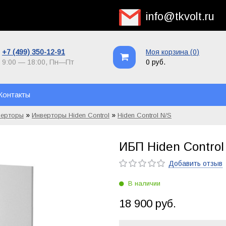
info@tkvolt.ru
+7 (499) 350-12-91
Моя корзина (
0
)
9:00 — 18:00,
Пн—Пт
0 руб.
Контакты
»
»
верторы
Инверторы Hiden Control
Hiden Control N/S
ИБП Hiden Control
Добавить отзыв
В наличии
18 900 руб.