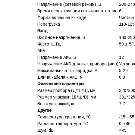
Напряжение (сетевой режим), В
200-240
Время переключения сеть-инвертор, мс
6
Форма волны на выходе
Чистый 
Перегрузка
110-125
Вход
Входное напряжение, В
140-28
Частота, Гц
50 ± 5Г
АКБ
Напряжение АКБ, В
12
Напряжение АКБ для вкл. прибора (мин)
Установ
Максимальный ток зарядки, А
5-20
Длина кабеля к АКБ, м
0.8
Физические параметры
Размер прибора (Д*Ш*В), мм
320*30
Размер упаковки (Д*Ш*В), мм
391*32
Вес с упаковкой, кг
7,7
Другое
Температура хранения, °C
-15-+55
Рабочая температура, °C
0-+40
Шум, dB
<45