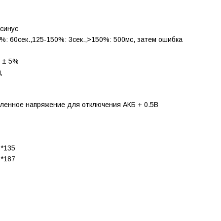
синус
%: 60сек.,125-150%: 3сек.,>150%: 500мс, затем ошибка
0 ± 5%
ц
ленное напряжение для отключения АКБ + 0.5В
0*135
5*187