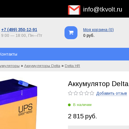
info@tkvolt.ru
+7 (499) 350-12-91
Моя корзина (
0
)
9:00 — 18:00,
Пн—Пт
0 руб.
Контакты
»
»
кумуляторы
Аккумуляторы Delta
Delta HR
Аккумулятор Delta
Добавить отзыв
В наличии
2 815 руб.